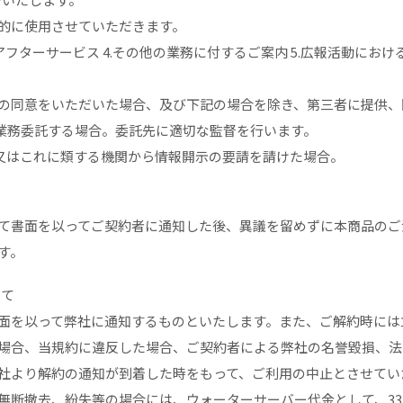
的に使用させていただきます。
連するアフターサービス 4.その他の業務に付するご案内 5.広報活動に
の同意をいただいた場合、及び下記の場合を除き、第三者に提供、
に業務委託する場合。委託先に適切な監督を行います。
政又はこれに類する機関から情報開示の要請を請けた場合。
て書面を以ってご契約者に通知した後、異議を留めずに本商品のご
す。
いて
面を以って弊社に通知するものといたします。また、ご解約時には
場合、当規約に違反した場合、ご契約者による弊社の名誉毀損、法
社より解約の通知が到着した時をもって、ご利用の中止とさせてい
断撤去、紛失等の場合には、ウォーターサーバー代金として、33,0