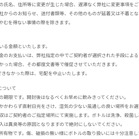
の氏名、住所等に変更が生じた場合、遅滞なく弊社に変更事項をご
社からのお知らせ、送付書類等、その他のものが延着又は不着とな
やむを得ない事情の際を除きます。
いる金額といたします。
金のお支払いは、弊社指定の中でご契約者が選択された手段による
かった場合、その都度文書等で催促させていただきます。
できなかった際は、宅配を中止いたします。
について
の期限です。開封後はなるべくお早めに飲みきってください。
かかわらず直射日光をさけ、湿気の少ない風通しの良い場所をお選
収はご契約者のご指定場所にて実施します。ボトルは洗浄、殺菌し
入は異臭等の原因となりますので絶対にしないでください。
所有物です。傷、破損の無い様にボトルの取り扱いには十分注意し