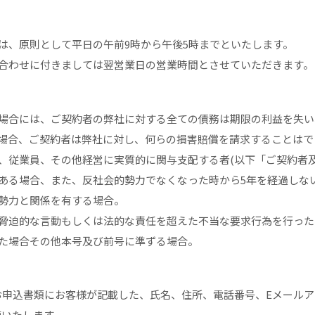
は、原則として平日の午前9時から午後5時までといたします。
合わせに付きましては翌営業日の営業時間とさせていただきます。
場合には、ご契約者の弊社に対する全ての債務は期限の利益を失い
場合、ご契約者は弊社に対し、何らの損害賠償を請求することはで
、従業員、その他経営に実質的に関与支配する者(以下「ご契約者及
ある場合、また、反社会的勢力でなくなった時から5年を経過しな
勢力と関係を有する場合。
脅迫的な言動もしくは法的な責任を超えた不当な要求行為を行った
た場合その他本号及び前号に準ずる場合。
お申込書類にお客様が記載した、氏名、住所、電話番号、Eメール
管いたします。