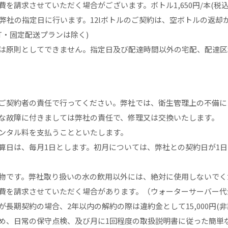
請求させていただく場合がございます。ボトル1,650円/本(税込)、
上弊社の指定日に行います。12lボトルのご契約は、空ボトルの返
PET・固定配送プランは除く)
は原則としてできません。指定日及び配達時間以外の宅配、配達区
ご契約者の責任で行ってください。弊社では、衛生管理上の不備に
な故障に付きましては弊社の責任で、修理又は交換いたします。
ンタル料を支払うことといたします。
日は、毎月1日とします。初月については、弊社との契約日が1日か
物です。弊社取り扱いの水の飲用以外には、絶対に使用しないでく
を請求させていただく場合があります。（ウォーターサーバー代金 3
長期契約の場合、2年以内の解約の際は違約金として15,000円(
め、日常の保守点検、及び月に1回程度の取扱説明書に従った簡単